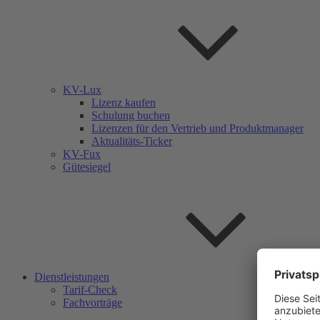
KV-Lux
Lizenz kaufen
Schulung buchen
Lizenzen für den Vertrieb und Produktmanager
Aktualitäts-Ticker
KV-Fux
Gütesiegel
Dienstleistungen
Tarif-Check
Fachvorträge