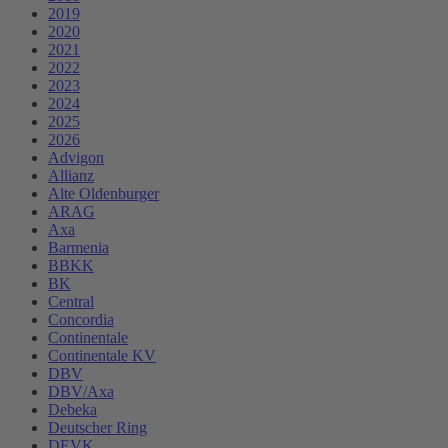
2019
2020
2021
2022
2023
2024
2025
2026
Advigon
Allianz
Alte Oldenburger
ARAG
Axa
Barmenia
BBKK
BK
Central
Concordia
Continentale
Continentale KV
DBV
DBV/Axa
Debeka
Deutscher Ring
DEVK