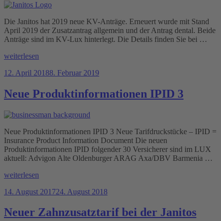
Die Janitos hat 2019 neue KV-Anträge. Erneuert wurde mit Stand
April 2019 der Zusatzantrag allgemein und der Antrag dental. Beide
Anträge sind im KV-Lux hinterlegt. Die Details finden Sie bei …
„Janitos
weiterlesen
hat
Veröffentlicht
12. April 2018
8. Februar 2019
2019
am
neue
KV-
Neue Produktinformationen IPID 3
Anträge“
Neue Produktinformationen IPID 3 Neue Tarifdruckstücke – IPID =
Insurance Product Information Document Die neuen
Produktinformationen IPID folgender 30 Versicherer sind im LUX
aktuell: Advigon Alte Oldenburger ARAG Axa/DBV Barmenia …
„Neue
weiterlesen
Produktinformationen
Veröffentlicht
14. August 2017
24. August 2018
IPID
am
3“
Neuer Zahnzusatztarif bei der Janitos