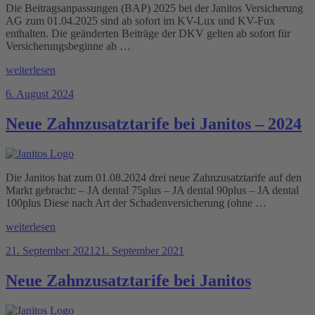
Die Beitragsanpassungen (BAP) 2025 bei der Janitos Versicherung
AG zum 01.04.2025 sind ab sofort im KV-Lux und KV-Fux
enthalten. Die geänderten Beiträge der DKV gelten ab sofort für
Versicherungsbeginne ab …
„BAP
weiterlesen
2025
Veröffentlicht
6. August 2024
–
am
Janitos“
Neue Zahnzusatztarife bei Janitos – 2024
Die Janitos hat zum 01.08.2024 drei neue Zahnzusatztarife auf den
Markt gebracht: – JA dental 75plus – JA dental 90plus – JA dental
100plus Diese nach Art der Schadenversicherung (ohne …
„Neue
weiterlesen
Zahnzusatztarife
Veröffentlicht
21. September 2021
21. September 2021
bei
am
Janitos
–
Neue Zahnzusatztarife bei Janitos
2024“