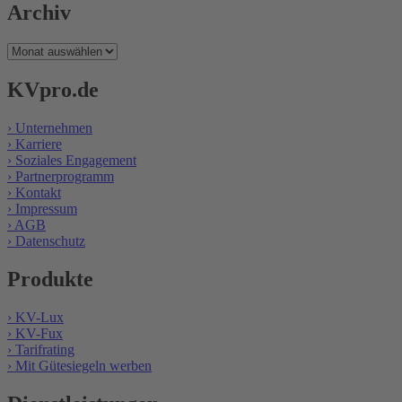
Archiv
Archiv
KVpro.de
› Unternehmen
› Karriere
› Soziales Engagement
› Partnerprogramm
› Kontakt
› Impressum
› AGB
› Datenschutz
Produkte
› KV-Lux
› KV-Fux
› Tarifrating
› Mit Gütesiegeln werben