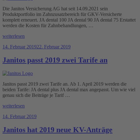
Die Janitos Versicherung AG hat seit 14.09.2021 sein
Produktportfolio im Zahnzusatzbereich für GKV-Versicherte
komplett erneuert. JA dental 100 JA dental 90 JA dental 75 Erstattet
werden die Kosten für Zahnbehandlungen, …
„Neue
weiterlesen
Zahnzusatztarife
Veröffentlicht
14. Februar 2019
22. Februar 2019
bei
am
Janitos“
Janitos passt 2019 zwei Tarife an
Janitos passt 2019 zwei Tarife an. Ab 1. April 2019 werden die
beiden Tarife: JA dental plus JA dental max angepasst. Um wie viel
genau sich die Beiträge je Tarif …
„Janitos
weiterlesen
passt
Veröffentlicht
14. Februar 2019
2019
am
zwei
Tarife
Janitos hat 2019 neue KV-Anträge
an“