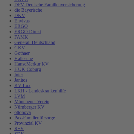
DFV Deutsche Familienversicherung
die Bayerische
DKV
Envivas
ERGO
ERGO Direkt
FAMK
Generali Deutschland
GKV
Gothaer
Hallesche
HanseMerkur KV
HUK-Coburg
Inter
Janitos
KV-Lux
LKH - Landeskrankenhilfe
LVM
Münchener Verein
Nürnberger KV
ottonova
Pax-Familienfürsorge
Provinzial KV
R+V
SDK