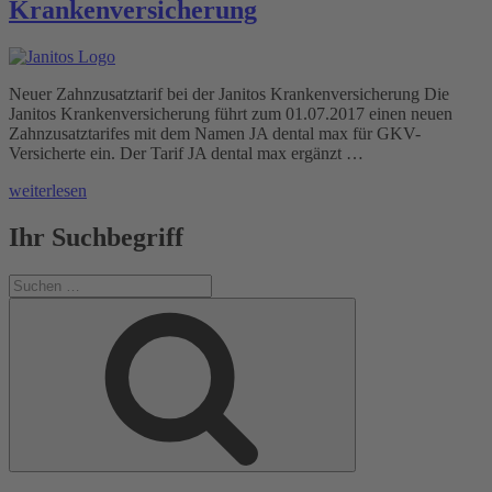
Krankenversicherung
Neuer Zahnzusatztarif bei der Janitos Krankenversicherung Die
Janitos Krankenversicherung führt zum 01.07.2017 einen neuen
Zahnzusatztarifes mit dem Namen JA dental max für GKV-
Versicherte ein. Der Tarif JA dental max ergänzt …
„Neuer
weiterlesen
Zahnzusatztarif
bei
Ihr Suchbegriff
der
Janitos
Suchen
Krankenversicherung“
nach:
Suchen