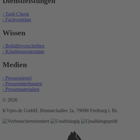
Dienstleistungen
› Tarif-Check
› Fachvorträge
Wissen
› Beihilfevorschriften
› Kündigungstermine
Medien
› Pressespiegel
› Pressemitteilungen
› Pressematerialien
© 2026
KVpro.de GmbH, Bismarckallee 2a, 79098 Freiburg i. Br.
Login
KV-