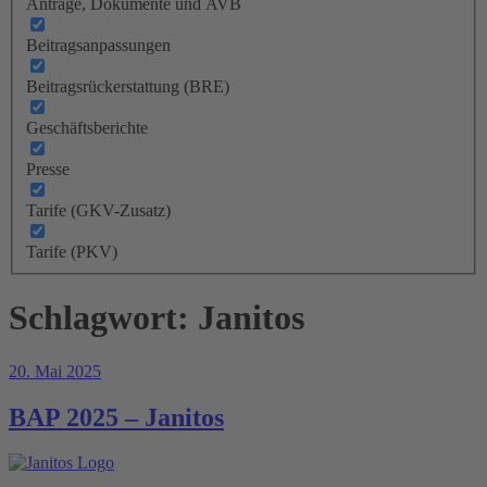
Anträge, Dokumente und AVB
Beitragsanpassungen
Beitragsrückerstattung (BRE)
Geschäftsberichte
Presse
Tarife (GKV-Zusatz)
Tarife (PKV)
Schlagwort:
Janitos
Veröffentlicht
20. Mai 2025
am
BAP 2025 – Janitos