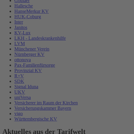
Gothaer
Hallesche
HanseMerkur KV
HUK-Coburg
Inter
Janitos
KV-Lux
LKH - Landeskrankenhilfe
LVM
Münchener Verein
Nürnberger KV
ottonova
Pax-Familienfürsorge
Provinzial KV
R+V
SDK
Signal Iduna
UKV
uniVersa
Versicherer im Raum der Kirchen
Versicherungskammer Bayern
vigo
Württembergische KV
Aktuelles aus der Tarifwelt