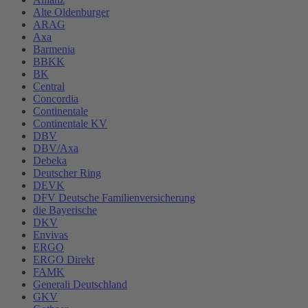
Alte Oldenburger
ARAG
Axa
Barmenia
BBKK
BK
Central
Concordia
Continentale
Continentale KV
DBV
DBV/Axa
Debeka
Deutscher Ring
DEVK
DFV Deutsche Familienversicherung
die Bayerische
DKV
Envivas
ERGO
ERGO Direkt
FAMK
Generali Deutschland
GKV