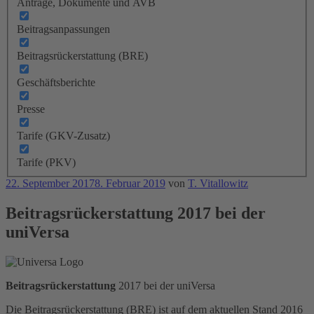
Anträge, Dokumente und AVB
Beitragsanpassungen
Beitragsrückerstattung (BRE)
Geschäftsberichte
Presse
Tarife (GKV-Zusatz)
Tarife (PKV)
Veröffentlicht
22. September 2017
8. Februar 2019
von
T. Vitallowitz
am
Beitragsrückerstattung 2017 bei der
uniVersa
Beitragsrückerstattung
2017 bei der uniVersa
Die Beitragsrückerstattung (BRE) ist auf dem aktuellen Stand 2016