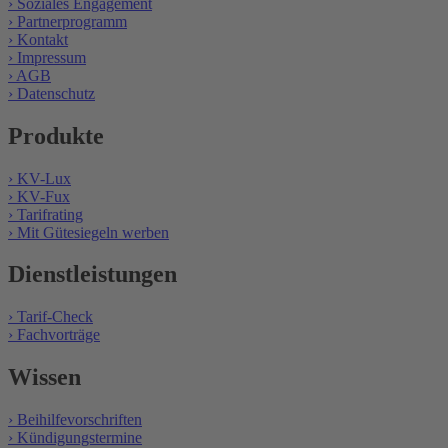
› Soziales Engagement
› Partnerprogramm
› Kontakt
› Impressum
› AGB
› Datenschutz
Produkte
› KV-Lux
› KV-Fux
› Tarifrating
› Mit Gütesiegeln werben
Dienstleistungen
› Tarif-Check
› Fachvorträge
Wissen
› Beihilfevorschriften
› Kündigungstermine