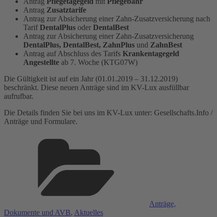
Antrag
Pflegetagegeld
mit
Pflegebahr
Antrag
Zusatztarife
Antrag zur Absicherung einer Zahn-Zusatzversicherung nach
Tarif
DentalPlus
oder
DentalBest
Antrag zur Absicherung einer Zahn-Zusatzversicherung
DentalPlus, DentalBest, ZahnPlus
und
ZahnBest
Antrag auf Abschluss des Tarifs
Krankentagegeld
Angestellte
ab 7. Woche (KTG07W)
Die Gültigkeit ist auf ein Jahr (01.01.2019 – 31.12.2019)
beschränkt. Diese neuen Anträge sind im KV-Lux ausfüllbar
aufrufbar.
Die Details finden Sie bei uns im KV-Lux unter: Gesellschafts.Info /
Anträge und Formulare.
Kategorien
Anträge,
Dokumente und AVB
,
Aktuelles