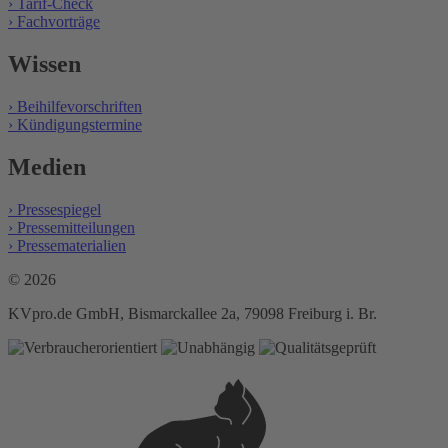
› Tarif-Check
› Fachvorträge
Wissen
› Beihilfevorschriften
› Kündigungstermine
Medien
› Pressespiegel
› Pressemitteilungen
› Pressematerialien
© 2026
KVpro.de GmbH, Bismarckallee 2a, 79098 Freiburg i. Br.
Login
KV-
Lux