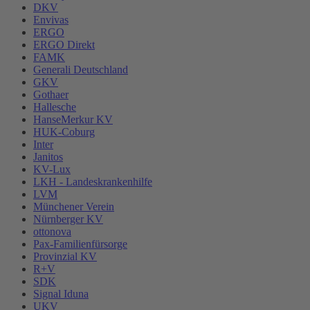
DKV
Envivas
ERGO
ERGO Direkt
FAMK
Generali Deutschland
GKV
Gothaer
Hallesche
HanseMerkur KV
HUK-Coburg
Inter
Janitos
KV-Lux
LKH - Landeskrankenhilfe
LVM
Münchener Verein
Nürnberger KV
ottonova
Pax-Familienfürsorge
Provinzial KV
R+V
SDK
Signal Iduna
UKV