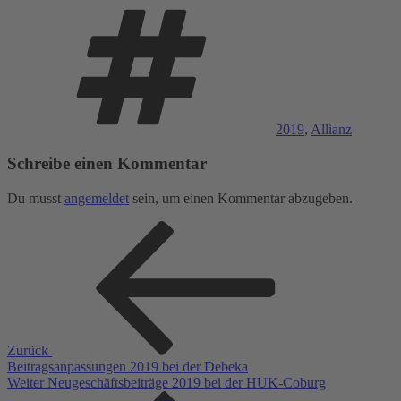
Schlagwörter
2019
,
Allianz
Schreibe einen Kommentar
Du musst
angemeldet
sein, um einen Kommentar abzugeben.
Beitragsnavigation
Vorheriger
Beitrag
Zurück
Beitragsanpassungen 2019 bei der Debeka
Nächster
Weiter
Neugeschäftsbeiträge 2019 bei der HUK-Coburg
Beitrag