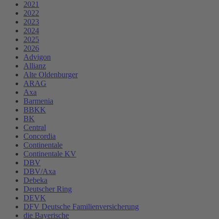
2021
2022
2023
2024
2025
2026
Advigon
Allianz
Alte Oldenburger
ARAG
Axa
Barmenia
BBKK
BK
Central
Concordia
Continentale
Continentale KV
DBV
DBV/Axa
Debeka
Deutscher Ring
DEVK
DFV Deutsche Familienversicherung
die Bayerische