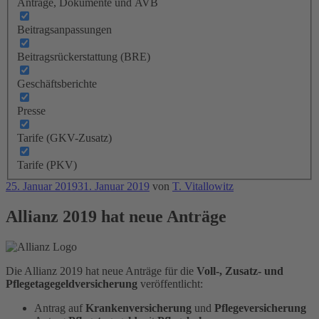
Anträge, Dokumente und AVB
Beitragsanpassungen
Beitragsrückerstattung (BRE)
Geschäftsberichte
Presse
Tarife (GKV-Zusatz)
Tarife (PKV)
Veröffentlicht
25. Januar 2019
31. Januar 2019
von
T. Vitallowitz
am
Allianz 2019 hat neue Anträge
Die Allianz 2019 hat neue Anträge für die
Voll-, Zusatz- und
Pflegetagegeldversicherung
veröffentlicht:
Antrag auf
Krankenversicherung
und
Pflegeversicherung