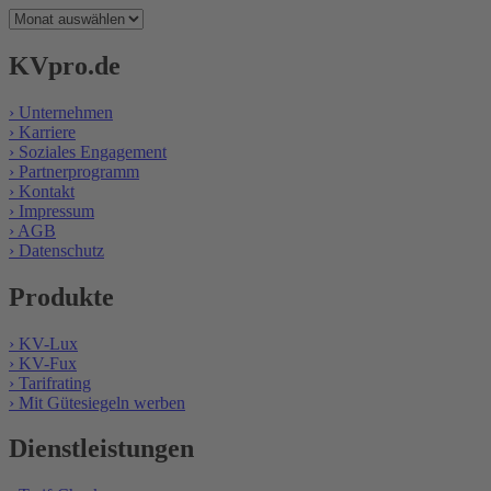
Archiv
KVpro.de
› Unternehmen
› Karriere
› Soziales Engagement
› Partnerprogramm
› Kontakt
› Impressum
› AGB
› Datenschutz
Produkte
› KV-Lux
› KV-Fux
› Tarifrating
› Mit Gütesiegeln werben
Dienstleistungen