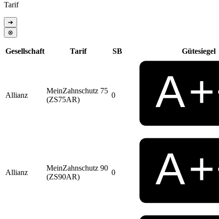
Tarif
➔
⊗
Gesellschaft
Tarif
SB
Gütesiegel
MeinZahnschutz 75
Allianz
0
(ZS75AR)
MeinZahnschutz 90
Allianz
0
(ZS90AR)