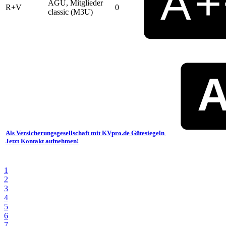
AGU, Mitglieder
R+V
0
classic (M3U)
Als Versicherungsgesellschaft mit KVpro.de Gütesiegeln
Jetzt Kontakt aufnehmen!
1
2
3
4
5
6
7