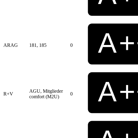
ARAG
181, 185
0
AGU, Mitglieder
R+V
0
comfort (M2U)